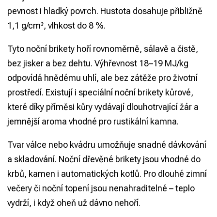
pevnost i hladký povrch. Hustota dosahuje přibližně
1,1 g/cm³, vlhkost do 8 %.
Tyto noční brikety hoří rovnoměrně, sálavě a čistě,
bez jisker a bez dehtu. Výhřevnost 18–19 MJ/kg
odpovídá hnědému uhlí, ale bez zátěže pro životní
prostředí. Existují i speciální noční brikety kůrové,
které díky příměsi kůry vydávají dlouhotrvající žár a
jemnější aroma vhodné pro rustikální kamna.
Tvar válce nebo kvádru umožňuje snadné dávkování
a skladování. Noční dřevěné brikety jsou vhodné do
krbů, kamen i automatických kotlů. Pro dlouhé zimní
večery či noční topení jsou nenahraditelné – teplo
vydrží, i když oheň už dávno nehoří.