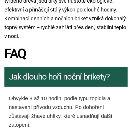
tvrdého dřeva jsou díky své hustotě ekologické,
efektivní a přinášejí stálý výkon po dlouhé hodiny.
Kombinací denních a nočních briket vzniká dokonalý
topný systém – rychlé zahřátí přes den, stabilní teplo
v noci.
FAQ
Jak dlouho hoří noční brikety?
Obvykle 8 až 10 hodin, podle typu topidla a
nastavení přívodu vzduchu. Po dohoření
zůstávají žhavé uhlíky, které usnadňují další
zatopení.